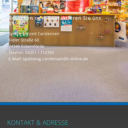
Besuchen oder kontaktieren Sie uns
gerne.
Spiel + Freizeit Carstensen
Kieler Straße 60
24340 Eckernförde
Telefon: 04351 / 712355
E-Mail: spielzeug.carstensen@t-online.de
KONTAKT & ADRESSE